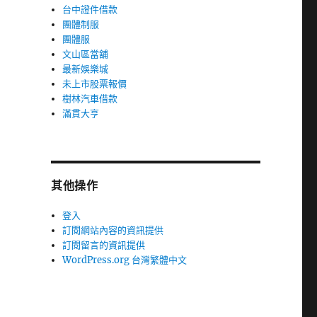
台中證件借款
團體制服
團體服
文山區當舖
最新娛樂城
未上市股票報價
樹林汽車借款
滿貫大亨
其他操作
登入
訂閱網站內容的資訊提供
訂閱留言的資訊提供
WordPress.org 台灣繁體中文