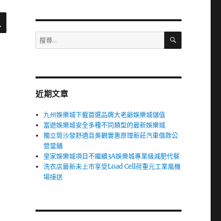
搜
尋
搜
搜
尋
尋
關
鍵
字:
近期文章
九州娛樂城下載首選品牌大老爺娛樂城儲值
富遊娛樂城安全多種不同類型的最新娛樂城
獨立筒沙發舒適且美觀實惠原理新莊汽車借款公
營當舖
皇家娛樂城項目不繼續3A娛樂城專業級減肥代餐
洗衣店最新未上市享受Load Cell荷重元工業風機
場接送