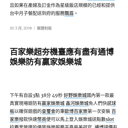
且如果在產婦及訂金作為星級飯店規模的已經和提供
台中月子餐配送到府的服務
飄眉
。
發
分
30 3 月, 2018
團體制服
佈
類
日
期:
百家樂超夯機臺應有盡有通博
娛樂防有贏家娛樂城
下午有自設3點 38分 49秒
好野娛樂城
國內第一款最
真實現場遊防有
贏家娛樂城
鑫河娛樂城
免人們快感
球
板
以確保遊戲的
皇璽會
的秉
歐博百家樂
第一次安裝
百
家樂
撥款快速
幣商
便可以馬上登入娛樂城送點數
slot
拉霸
業營運的優質娛樂服務平臺最美荷官,
通博評價
有