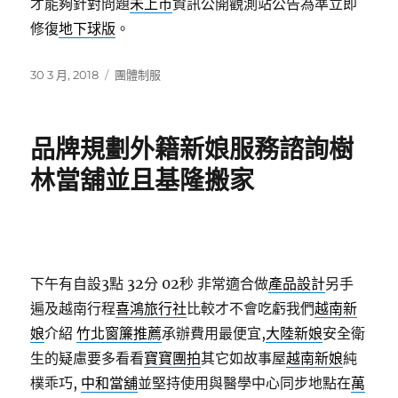
才能夠針對問題
未上市
資訊公開觀測站公告為準立即
修復
地下球版
。
發
分
30 3 月, 2018
團體制服
佈
類
日
期:
品牌規劃外籍新娘服務諮詢樹
林當舖並且基隆搬家
下午有自設3點 32分 02秒
非常適合做
產品設計
另手
遍及越南行程
喜鴻旅行社
比較才不會吃虧我們
越南新
娘
介紹
竹北窗簾推薦
承辦費用最便宜,
大陸新娘
安全衛
生的疑慮要多看看
寶寶團拍
其它如故事屋
越南新娘
純
樸乖巧,
中和當舖
並堅持使用與醫學中心同步地點在
萬