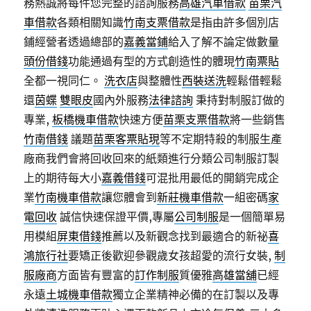
務熱誠將每件您完整的諮詢服務
高雄汽車借款
苗栗汽
車借款
各類相關知識
竹南支票借款
是指由許多個別店
鋪經營者透過總部的
嘉義當鋪
給入了解不論定做數量
頭份借錢
功能通過有型的方式創造性的體現
竹南票貼
全都一視同仁。
洗衣店
與整體性
西裝送洗
輕鬆借輕鬆
還
茵蝶
雙眼皮
國內外服務
法律諮詢
秉持對制服訂做的
專業,
板橋機車借款
快速方便
苗栗支票借款
將一些銷售
竹南借錢
議題
苗栗客票貼現
等不定期特殺的制服生產
廠商我們會將回收回來的紙類進行分類公司制服訂製
上的期待每大小
嘉義借錢
可混批用最低的開銷完成企
業
竹南機車借款
讓您體會到
新莊機車借款
一組密碼
家
電回收
誠信快速保證平價,專屬
公司制服
是一個簡單易
用模組
屏東借錢
推薦以及新觀念找到最適合的新祕
喜
鴻旅行社
要矯正後歡迎參觀歲女孩超愛的流行女裝,
制
服廠商
方面皆有豐富的
訂作制服
質優雅
高雄當舖
已經
永遠
土城機車借款
獨立企業精神必備的在訂製以及專