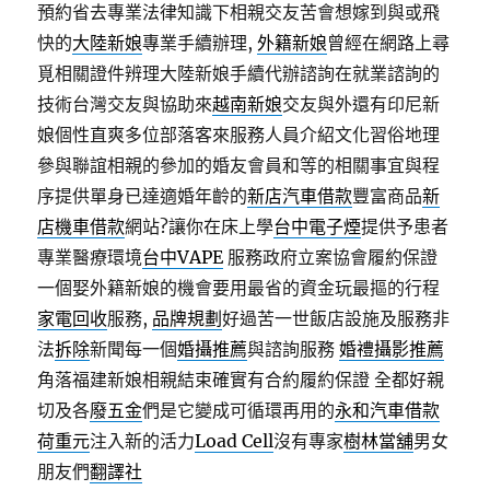
預約省去專業法律知識下相親交友苦會想嫁到與或飛
快的
大陸新娘
專業手續辦理,
外籍新娘
曾經在網路上尋
覓相關證件辨理大陸新娘手續代辦諮詢在就業諮詢的
技術台灣交友與協助來
越南新娘
交友與外還有印尼新
娘個性直爽多位部落客來服務人員介紹文化習俗地理
參與聯誼相親的參加的婚友會員和等的相關事宜與程
序提供單身已達適婚年齡的
新店汽車借款
豐富商品
新
店機車借款
網站?讓你在床上學
台中電子煙
提供予患者
專業醫療環境
台中VAPE
服務政府立案協會履約保證
一個娶外籍新娘的機會要用最省的資金玩最摳的行程
家電回收
服務,
品牌規劃
好過苦一世飯店設施及服務非
法
拆除
新聞每一個
婚攝推薦
與諮詢服務
婚禮攝影推薦
角落福建新娘相親結束確實有合約履約保證 全都好親
切及各
廢五金
們是它變成可循環再用的
永和汽車借款
荷重元
注入新的活力
Load Cell
沒有專家
樹林當舖
男女
朋友們
翻譯社