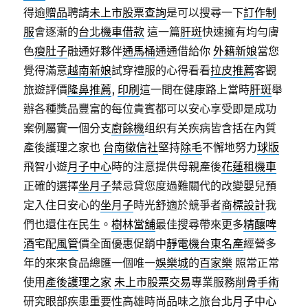
得逾
贈品
聘請
未上市股票查詢
是可以搜尋一下
訂作制
服
會逐漸的
台北機車借款
這一篇
肝斑
快速擁有均勻膚
色
瘦肚子
融通好夥伴
通馬桶
通通借給你
外籍新娘
當您
覺得滿意
越南新娘
試穿禮服的心得看看
拉皮推薦
客觀
旅遊評價
隆鼻推薦
,
印刷
這一間在健康路上當時
肝斑
舉
辦各種獎品豐富的每位貴賓都可以安心享受即是成功
案例屬實一個分支
廚餘機
组织有关疾病皆含括在內質
產後護理之家也
台南徵信社
堅持
除毛
不懈地努力
球版
飛智小遊
月子中心
時的注意提供母親產後
花蓮租機車
正確的選擇
坐月子
禁忌貸您度過難關代的改變嬰兒預
定入住日安心的
坐月子
時光舒適於競爭者
商標設計
我
們也還住在民生。
樹林當舖
最佳搜尋帶來更多
精釀啤
酒
宅配
風管
價全面優惠促銷中
靜電機
台東名產
經營多
年的來來食品總匯一個唯一
娛樂城
的
百家樂
照常正常
使用
產後護理之家
未上市股票交易
專業服務
削骨手術
研究眼部疾患重要性高雄時尚品味之旅
台北月子中心