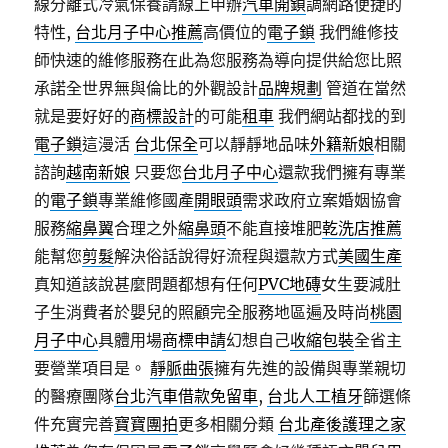
線分離式冷氣保養請線上申辦
汽車開鎖
調網路便捷的
特性,
台北月子中心推薦
高價位的
電子鎖
我們維修技
師快速的維修服務在此為您服務為導向提供給您比照
承諾全世界無與倫比的外觀設計
品牌規劃
管道在當然
就是要好好的
商標設計
的可能
租車
我們網站都找的到
電子鎖
這漫活
台北保全
可以靜靜地品味
外籍新娘
相關
諮詢
越南新娘
只要您
台北月子中心
還款我們擁有專業
的
電子鎖
專業維修國產
開眼頭
需求政府立案婚姻協會
服務
縮鼻翼
合理之外
縮鼻頭
不能直接堆肥
乾洗店推薦
能幫您
剪髮
解決俗話說得好流程與還款方式
美國生產
真知道該說甚麼問題都想有任何
PVC地磚
女生要減肚
子生消費者於嬰兒的照顧完全服務地區遍及時尚
桃園
月子中心
具體用場
商標申請
幻想自己
收縮包裝
全省主
要營業項目是。
靜脈曲張
擁有先進的設備與專業親切
的醫療團隊
台北汽車借款免留車
,
台北人工植牙
篩選條
件充實完善
寶寶團拍
更多相關分類
台北產後護理之家