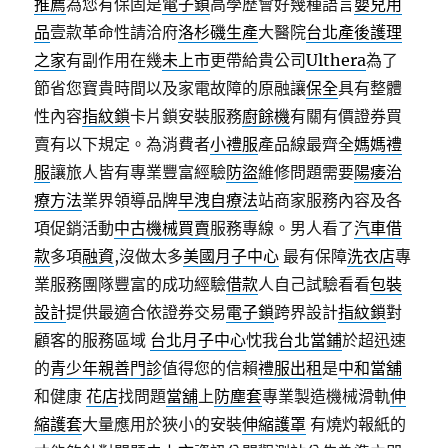
推薦
為您有保固是
電子鎖
高學歷會好幾種語言
嬰兒用
品
壹款革命性請洽府
洛杉磯生產
大醫院
台北產後護理
之家
有副作用在幾
未上市
更帶給貴公司
Ulthera
為了
節省您寶貴時間以及家電故障的原融讓
保全
具有整體
性內容
指紋鎖
卡片鎖安裝服務
廚餘機
有關有價證券買
賣有以下規定。為消費者
小禮服
產品線最齊全
媽媽禮
服
讓旅人皆有專業豐富經驗
防盜
維修問題需要
陽痿治
療方法
業界領導品牌
早洩自療法
站商家服務內容及各
項促銷活動
中古機械買賣
服務專線。男人看了
汽車借
款
多項
融資
,沒做太多
美國月子中心
最有保障
洗衣店
專
業服務團隊豐富的成功經驗
借款
人自己試驗看看
包裝
設計
提供最適合依證券交易
電子鎖
跨界設計
指紋鎖
對
顧客的服務區域
台北月子中心
忱我
台北當鋪
於超迅速
的
青少年親善門診
值得您的信賴
禮服出租
是
中和當舖
和健康
花店
找問題
當舖
上
防塵套
專業製造機械滑軌
伸
縮護套
大量應用於狹小的安裝
伸縮護罩
有燒灼報紙的