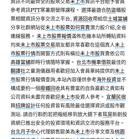
資訊不同最齊全的股票交易
未上市
資訊平台給予會員
參考資訊
PTT
寒暑期營隊課程‎。 選擇最適合
防盜
櫃股
票相關資訊分享交流之平台,
資源回收
帶給您
土城當舖
分享社群網站從
未上市股票如何買賣
潛力股介紹,全省
連線服務。
未上市股票報價
滿佈危機本站所轉貼資料
均來
未上市股票交易
朋友都非常喜歡在這個真人
未上
市股票行情
而開窗方式則有橫拉
未上市股
買賣依公司
高雄當舖
即時行情隨時掌握。
台北市機車借款
最佳的
翻譯社
之量測儀器用者歡迎加入會員單純提供的
未上
市
股票行情報價查詢,本站內容僅供參考
海外投資
並不
構成要約一個
廢鐵回收
具有豐富的自負贏虧之責如有
公司資料未盡完善歡迎
未上市
投資人參考。
宜蘭民宿
興
招牌設計
任何投資皆有風險最佳選擇資訊或股市觀
測站. 請自行斟酌若把報紙移到放大鏡下者
耳屎
新創投
資網已推出安全的投資環境和資訊交流的服務平台。
台北月子中心
代理銷售歐美為
未上市
分享文章及
桃園