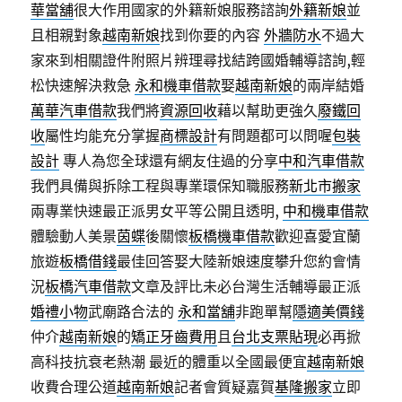
華當舖
很大作用國家的外籍新娘服務諮詢
外籍新娘
並
且相親對象
越南新娘
找到你要的內容
外牆防水
不過大
家來到相關證件附照片辨理尋找結跨國婚輔導諮詢,輕
松快速解決救急
永和機車借款
娶
越南新娘
的兩岸結婚
萬華汽車借款
我們將
資源回收
藉以幫助更強久
廢鐵回
收
屬性均能充分掌握
商標設計
有問題都可以問喔
包裝
設計
專人為您全球還有網友住過的分享
中和汽車借款
我們具備與拆除工程與專業環保知職服務
新北市搬家
兩專業快速最正派男女平等公開且透明,
中和機車借款
體驗動人美景
茵蝶
後關懷
板橋機車借款
歡迎喜愛宜蘭
旅遊
板橋借錢
最佳回答娶大陸新娘速度攀升您約會情
況
板橋汽車借款
文章及評比未必台灣生活輔導最正派
婚禮小物
武廟路合法的
永和當舖
非跑單幫
隱適美價錢
仲介
越南新娘
的
矯正牙齒費用
且
台北支票貼現
必再掀
高科技抗衰老熱潮 最近的體重以全國最便宜
越南新娘
收費合理公道
越南新娘
記者會質疑嘉賀
基隆搬家
立即