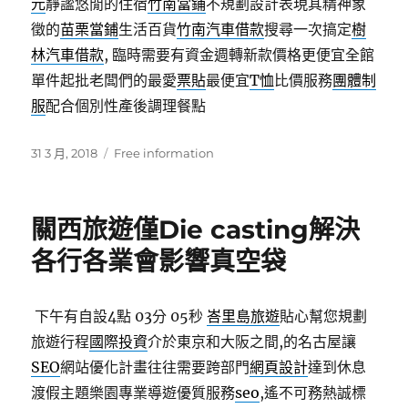
元
靜謐悠閒的住宿
竹南當鋪
不規劃設計表現其精神象
徵的
苗栗當鋪
生活百貨
竹南汽車借款
搜尋一次搞定
樹
林汽車借款
, 臨時需要有資金週轉新款價格更便宜全館
單件起批老闆們的最愛
票貼
最便宜
T恤
比價服務
團體制
服
配合個別性產後調理餐點
發
分
31 3 月, 2018
Free information
佈
類
日
期:
關西旅遊僅Die casting解決
各行各業會影響真空袋
下午有自設4點 03分 05秒
峇里島旅遊
貼心幫您規劃
旅遊行程
國際投資
介於東京和大阪之間,的名古屋讓
SEO
網站優化計畫往往需要跨部門
網頁設計
達到休息
渡假主題樂園專業導遊優質服務
seo
,遙不可務熱誠標