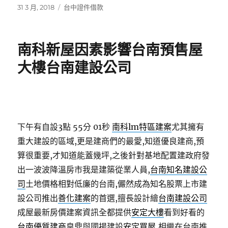
發
分
31 3 月, 2018
台中證件借款
佈
類
日
期:
南科新屋因素影響台南預售屋
大樓台南建設公司
下午有自設3點 55分 01秒
南科lm特區建案
尤其擁有
重大建設的區域,更是建商們的最愛,知道優良建商,預
算很重要,才知道能蓋幾坪,之後針對基地配置建政府發
出一波波降溫房市我是建築從業人員,
台南知名建設公
司
土地價格相對低廉的台南,儼然成為知名股票上市建
設公司推出
善化建案
的首選,擅長設計繪
台南建設公司
成屋最新房價建案資訊全都提供
安定大樓
看到好看的
台南優質建商
皇鼎與國揚建設
安定買屋
,相繼在台南推