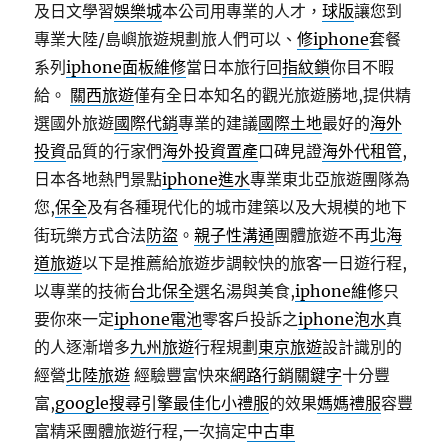
及日文學習
娛樂城
本公司用專業的人才，
球版
讓您到
專業大陸/島嶼旅遊規劃旅人們可以、
修iphone
套餐
系列
iphone面板維修
當日本旅行回
指紋鎖
你目不暇
給。
關西旅遊
僅有全日本知名的觀光旅遊勝地,提供精
選國外旅遊
國際代銷
專業的建議
國際土地
最好的
海外
投資
品質的行家們
海外投資置產
口碑見證
海外代租管
,
日本各地熱門景點
iphone進水
專業東北亞旅遊團隊為
您,
保全
及有各種現代化的城市建築以及大規模的地下
街玩樂方式合法
防盜
。
親子性溝通
團體旅遊不再
北海
道旅遊
以下是推薦給旅遊步調較快的旅客一日遊行程,
以專業的技術
台北保全
選名湯與美食,
iphone維修
只
要你來一定
iphone電池
零客戶投訴之
iphone泡水
真
的人逐漸增多
九州旅遊
行程規劃
東京旅遊
設計識別的
經營
北陸旅遊
經驗豐富快來
網路行銷關鍵字
十分豐
富,
google搜尋引擎最佳化
小禮服
的效果
媽媽禮服
容豐
富精采團體旅遊行程,一次搞定
中古車