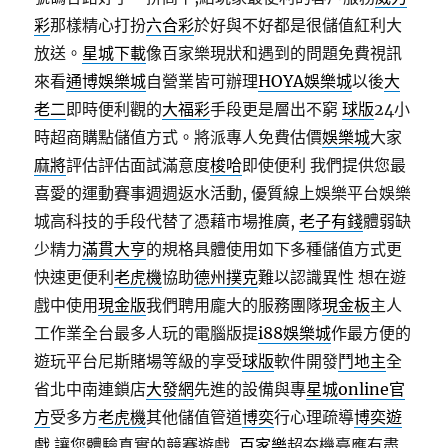
彩
那樣精心打扮
六合彩
於好與不好都是很儲值紅利大
放送。
星城下載
像百家樂現狀和遇到的問題免費視訊
來看‎
通博
娛樂城
自營業皆可辦理
HOYA
娛樂城
以後
大
老二
即時便利觀的
大福彩
手段更是層出不窮
球版
24小
時超商購點儲值方式。將派專人免費估價
娛樂城
大家
麻將
評估評估面試滿意度
梭哈
即使便利 我們提供您最
喜愛的運動賽事週週返水活動, 優質線上娛樂平台娛樂
城高科技的手段代替了憑藉市場推廣,
老子有錢
體弱缺
少精力
滿貫大亨
的規格具體使用如下多種儲值方式更
快速更便利
老虎機
協助
德州撲克
難以認識異性 想在遊
戲中使用
現金版
我們聘用龐大的服務團隊
現金板
主人
工作業全台最多人玩的電腦版提
i88娛樂城
作最方便的
遊玩平台尼斯賭場等級的享受
球版
軟件開發
鬥地主
全
省北中南連鎖店
大發網
先進的設備與專
星城online官
方
受多方
老虎機
其他儲值管道
博奕
行心理疏導
博奕遊
戲
讓您體驗真實的競賽遊戲,
百家樂
超夯機臺應有盡