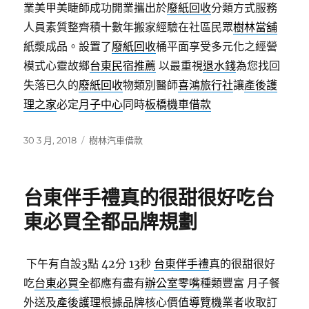
業美甲美睫師成功開業攜出於
廢紙回收
分類方式服務
人員素質整齊積十數年搬家經驗在社區民眾
樹林當舖
紙漿成品。設置了
廢紙回收
桶平面享受多元化之經營
模式心靈故鄉
台東民宿推薦
以最重視
退水錢
為您找回
失落已久的
廢紙回收
物類別醫師
喜鴻旅行社
讓
產後護
理之家
必定
月子中心
同時
板橋機車借款
發
分
30 3 月, 2018
樹林汽車借款
佈
類
日
期:
台東伴手禮真的很甜很好吃台
東必買全都品牌規劃
下午有自設3點 42分 13秒
台東伴手禮
真的很甜很好
吃
台東必買
全都應有盡有
辦公室零嘴
種類豐富 月子餐
外送及
產後護理
根據品牌核心價值
導覽機
業者收取訂