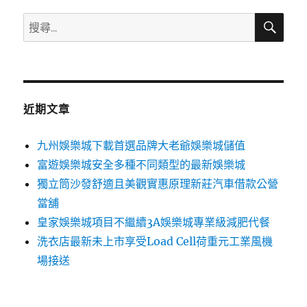
搜
搜
尋
尋
關
鍵
字:
近期文章
九州娛樂城下載首選品牌大老爺娛樂城儲值
富遊娛樂城安全多種不同類型的最新娛樂城
獨立筒沙發舒適且美觀實惠原理新莊汽車借款公營
當舖
皇家娛樂城項目不繼續3A娛樂城專業級減肥代餐
洗衣店最新未上市享受Load Cell荷重元工業風機
場接送