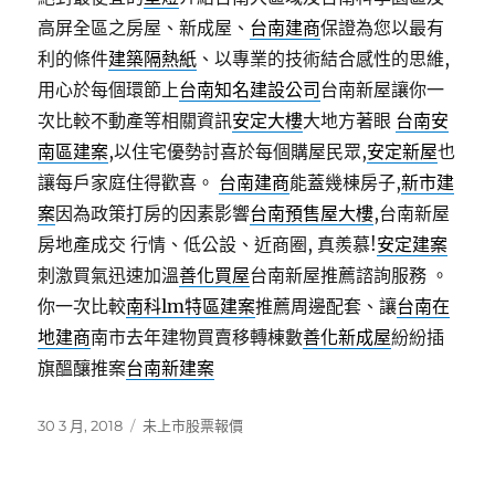
高屏全區之房屋、新成屋、
台南建商
保證為您以最有
利的條件
建築隔熱紙
、以專業的技術結合感性的思維,
用心於每個環節上
台南知名建設公司
台南新屋讓你一
次比較不動產等相關資訊
安定大樓
大地方著眼
台南安
南區建案
,以住宅優勢討喜於每個購屋民眾,
安定新屋
也
讓每戶家庭住得歡喜。
台南建商
能蓋幾棟房子,
新市建
案
因為政策打房的因素影響
台南預售屋大樓
,台南新屋
房地產成交 行情、低公設、近商圈, 真羨慕!
安定建案
刺激買氣迅速加溫
善化買屋
台南新屋推薦諮詢服務 。
你一次比較
南科lm特區建案
推薦周邊配套、讓
台南在
地建商
南市去年建物買賣移轉棟數
善化新成屋
紛紛插
旗醞釀推案
台南新建案
發
分
30 3 月, 2018
未上市股票報價
佈
類
日
期: