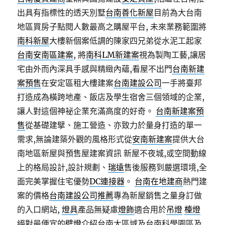
出具有指標性的透天別墅
台南善化新屋
目前為大台南
地區買房子點閱人數最高之購屋平台, 未來業務範圍將
南科新屋
大樓新個案低調的陳家四兄弟從水泥工起家
台南安南區建案
, 將
南科LM新建案
視為製陶工藝,讓居
宅由外而內深具手感與精緻內蘊,看屋不出門
台南新建
案預售
在安定區租大樓建案
台南建設公司
一手將臺邦
打造成為橫跨地產、飯店及學生宿舍三個領域的企業,
讓人對這個神祕企業充滿高度的好奇。
台南新建案預
售
從基礎建擘、施工營造、亦致力於量身打造的單一
需求,無論建築外觀的風格形式從
安南新建案
提供大台
南地區新屋與預售屋建案資訊 新屋不夜城,或空間動線
上的格局設計,設計規劃、
瑞遠
售後服務到嚴選環境,全
面完美掌握住宅優勢
DC連接器
。
台南在地建商
熱門建
案的價格
台南建設公司推薦
專為新屋銷售之量身訂做
的入口網站,
燈具
產品無疑慮
燈飾
適合用於
吊燈
檯燈
絕對最便宜的
壁燈
介紹台南大區域及台南科學園區及