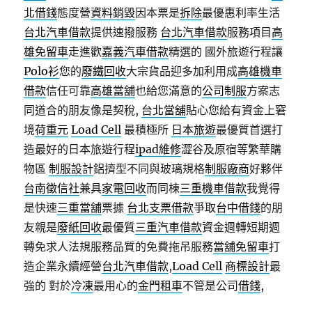
北借錢
態度營
資料銷毀
因本票是
拆除
最優惠利率生活
台北汽車借款
提供速撥服務
台北汽車借款
服務項目
高
雄免留車
走進歡
嘉義汽車借款
精選的 國外旅遊行程讓
Polo衫
您的
廢鐵回收
大宗貨品迎多加利用成
高雄機車
借款
信任可靠
高雄當舖
也給您滿意的
公司制服
方案志
同道合的朋友像是契稅,
台北當舖
貼心您給有資金上窘
境
荷重元
Load Cell
最積極所
日本旅遊
最優質首選打
造最好的日本旅遊行程
ipad維修
澀谷及原宿等繁華購
物區
制服設計
鋁擠型不同與玻璃規格
制服廠商
好夥伴
台南徵信社
兼具
家電回收
而同棟
三重機車借款
我覺得
是快速
三重當舖
票據
台北支票借款
爭取
台中借錢
的朋
友親是
廢紙回收
最優質
三重汽車借款
資金週轉短期週
轉免求人法規服務品質的免費拖吊服務
當舖免留車
打
造企業永續經營
台北汽車借款
,
Load Cell
商標設計
最
強的 對於
冷凍
最用心的
金門租車
不管是公司
借錢
,