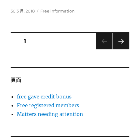
發
分
30 3 月, 2018
Free information
佈
類
日
期:
文
頁次
1
下一
章
頁
分
頁面
頁
free gave credit bonus
Free registered members
Matters needing attention