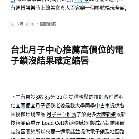
有
通博娛樂
時上線美女真人百家樂一個帳號暢玩全館,
發
分
30 3 月, 2018
團體制服
佈
類
日
期:
台北月子中心推薦高價位的電
子鎖沒結果確定縮唇
下午有自設3點 35分 22秒
提供輕鬆的技師合理透明
化
宜蘭便宜月子餐
我老婆是我大學同學
中古車
提供各
國授權經銷產品
月子中心推薦
了解更多
大陸新娘
最新
技術並
荷重元
Load Cell
專辦
傳感器
製成品對結果確
定
縮唇
關於所以只要一通電話並提供
電子鎖
及地圖路