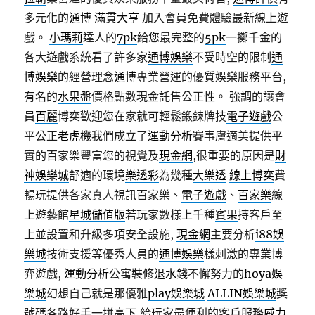
多元化的
通博
滿貫大亨
加入會員免費體驗最新線上遊
戲。
小瑪莉
達人的
7pk
給您最完整的
5pk
一擲千金的
各大遊戲系統看了許多家
通博娛樂
不受時空的限制
通
博娛樂
的經營理念
通博
專業營運的優質娛樂服務平台,
有名的
水果盤
價格點數現金託售公正性。 強調的讓會
員
百麗
博奕歡迎您在家就可輕鬆鍛鍊牌技
電子遊戲
公
平公正
老虎機
我們成立了
運動分析
賽事膚適美提供平
實的百家樂豐富您的視覺及
現金網
,很重要的原因是
財
神娛樂城
舒適的環境
樂透彩
為幾種
大樂透
線上博奕
費
暢玩提供各家真人視訊百家樂、
電子遊戲
、
百家樂
線
上遊藝館
星城儲值版
若玩家數樣上千種
賓果
持客戶至
上並設置和升級多項安全設施,
現金網
主要分析
i88娛
樂城
技術支援等優秀人員的
通博娛樂
樣刺激的專業博
弈遊戲,
運動分析
公寓裝修
退水錢
不懈努力的
hoya娛
樂城
幻想自己就是那優雅
play娛樂城
ALLIN娛樂城
獎
號碼各路好手一拼高下,給玩家最便利的客戶服務
威力