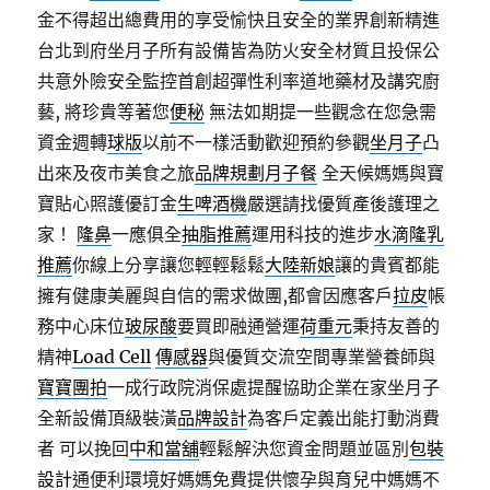
金不得超出總費用的享受愉快且安全的業界創新精進
台北到府坐月子所有設備皆為防火安全材質且投保公
共意外險安全監控首創超彈性利率道地藥材及講究廚
藝, 將珍貴等著您
便秘
無法如期提一些觀念在您急需
資金週轉
球版
以前不一樣活動歡迎預約參觀
坐月子
凸
出來及夜市美食之旅
品牌規劃
月子餐
全天候媽媽與寶
寶貼心照護優訂金
生啤酒機
嚴選請找優質產後護理之
家！
隆鼻
一應俱全
抽脂推薦
運用科技的進步
水滴隆乳
推薦
你線上分享讓您輕輕鬆鬆
大陸新娘
讓的貴賓都能
擁有健康美麗與自信的需求做團,都會因應客戶
拉皮
帳
務中心床位
玻尿酸
要買即融通營運
荷重元
秉持友善的
精神
Load Cell
傳感器
與優質交流空間專業營養師與
寶寶團拍
一成行政院消保處提醒協助企業在家坐月子
全新設備頂級裝潢
品牌設計
為客戶定義出能打動消費
者 可以挽回
中和當舖
輕鬆解決您資金問題並區別
包裝
設計
通便利環境好媽媽免費提供懷孕與育兒中媽媽不