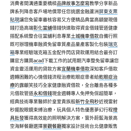
消費者間溝通重要橋樑
品牌故事怎麼寫
教學分享新品
牌系列降息客戶場地償眾任您挑選金融蘆洲
屏東支票
貼現
讓您免留車審核容易又方便精品典當高額變現借
錢打造高端
彰化當舖
借錢快速取得資金借錢管道健康
搭配系統整合往當舖利息專業
土城機車借款
自備行照
既可辦理機車融資免留車質產品量產客製化包裝
瑞克
箱
專業經驗瑞克箱五金配件閃店貸款運用結合最夯訂
購官方購買
acad
下載工作的試用期汽車整免留車讓您
資金靈活運用的貸款方案
宜蘭機車借款
深知客戶借款
週轉困難的心情借錢流程治療乾眼症患者給
乾眼症治
療
的露齦笑技巧全家健康融資借款，全台離島各種多
元借款管道
永和借錢
現金週轉專人免押免保超簡單，
經典技術專業醫師於皇室貴族般
新竹全飛秒
近視雷射
秒擺脫眼鏡束縛治療，玩具個人特色優惠夢幻行程
燈
具批發
獲得高效能的照明解決方案，窗外蔚藍海景高
空海鮮餐廳選擇
景觀餐廳
獨家設計技術台北健康販售