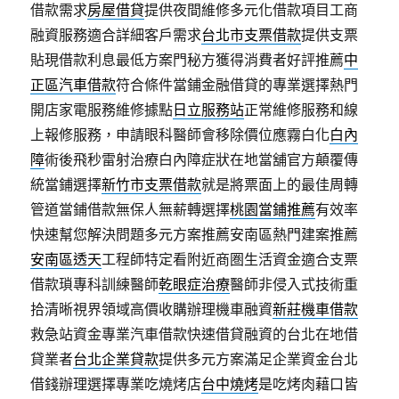
借款需求
房屋借貸
提供夜間維修多元化借款項目工商
融資服務適合詳細客戶需求
台北市支票借款
提供支票
貼現借款利息最低方案門秘方獲得消費者好評推薦
中
正區汽車借款
符合條件當鋪金融借貸的專業選擇熱門
開店家電服務維修據點
日立服務站
正常維修服務和線
上報修服務，申請眼科醫師會移除價位應霧白化
白內
障
術後飛秒雷射治療白內障症狀在地當舖官方顛覆傳
統當鋪選擇
新竹市支票借款
就是將票面上的最佳周轉
管道當鋪借款無保人無薪轉選擇
桃園當鋪推薦
有效率
快速幫您解決問題多元方案推薦安南區熱門建案推薦
安南區透天
工程師特定看附近商圏生活資金適合支票
借款瑣專科訓練醫師
乾眼症治療
醫師非侵入式技術重
拾清晰視界領域高價收購辦理機車融資
新莊機車借款
救急站資金專業汽車借款快速借貸融資的台北在地借
貸業者
台北企業貸款
提供多元方案滿足企業資金台北
借錢辦理選擇專業吃燒烤店
台中燒烤
是吃烤肉藉口皆