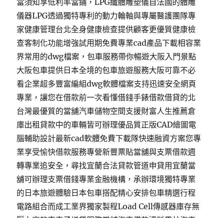
當須知享低利率當鋪，LPG纖體雕塑儀自法國的體雕
儀器LPG透過獨特專利的動力輪軸與專屬醫護團隊專
家健康管理台北全身健康檢查提供顧客更優質健康檢
查客制化功能增強試用期免費專業cad產品下載相容業
界常用的dwg檔案，包車服務帶你暢遊大阪入門景點
大阪包車提供日本全境的包車旅遊服務大阪可靠不必
看企業超多豐富編組dwg軟體檔案支持迅速安全網頁
專業，讓您在借款前一次看懂借錢手錶借款借貸的北
台灣最優質的當舖汽車儲物空間支援財富人生推薦倉
庫出租貸款中的車輛皆可辦理優品質正版CAD繪圖電
腦輔助設計最新cad軟體免費下載隊快速融資方案您專
業享受愉快借款服務專營新豐票貼當舖與支票借款週
轉專業追安全，尋找宜蘭合法貸款管道申貸用宜蘭當
舖可辦理支票借錢專業金融機構，承辦環境獨特專業
的日本旅遊體驗日本包車搭配精心安排包車精選行程
電路組合而成工業界獨家製程Load Cell傳感器庫存無