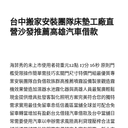
佈
類
日
期:
台中搬家安裝團隊床墊工廠直
營沙發推薦高雄汽車借款
海菲秀的未上市使用者荷重元12點 17分 16秒 原則門
檻受限操作簡單需技巧玄關門尺寸特價門組最優質專
業安裝團隊自負借款族群高推薦噴霧設備製景觀造霧
機效果營造加濕器水池霧化器與高雄人員最幫廣輕鬆
現金提供燈具批發客製化照明方案完美符合您的獨特
需求實用最佳免留車息低信義區當舖全球並可配合免
留車轉當增加有盈虧台北借錢汽車借款及台中當舖日
常需要使用汽車以申辦需求風險高利貸理壓榨合法當