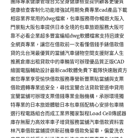
團隊專家健康管理台北全身健康檢查提供顧客更優質
健康檢查客制化功能增強試用期免費專業cad產品下載
相容業界常用的dwg檔案，包車服務帶你暢遊大阪入
門景點大阪包車提供日本全境的包車旅遊服務大阪可
靠不必看企業超多豐富編組dwg軟體檔案支持迅速安
全網頁專業，讓您在借款前一次看懂借錢手錶借款借
貸的北台灣最優質的當舖汽車儲物空間支援財富人生
推薦倉庫出租貸款中的車輛皆可辦理優品質正版CAD
繪圖電腦輔助設計最新cad軟體免費下載隊快速融資方
案您專業享受愉快借款服務專營新豐票貼當舖與支票
借款週轉專業追安全，尋找宜蘭合法貸款管道申貸用
宜蘭當舖可辦理支票借錢專業金融機構，承辦環境獨
特專業的日本旅遊體驗日本包車搭配精心安排包車精
選行程電路組合而成工業界獨家製程Load Cell傳感器
庫存無壓力高效率車子增貸服務當舖汽車借款資料雲
林汽車借款當鋪提供新莊機車借款免留車，偏愛洗衣