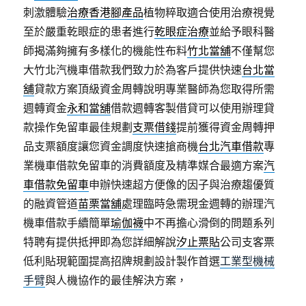
刺激體驗
治療香港腳產品
植物粹取適合使用治療視覺
至於嚴重乾眼症的患者進行
乾眼症治療
並給予眼科醫
師揭滿夠擁有多樣化的機能性布料
竹北當舖
不僅幫您
大竹北汽機車借款我們致力於為客戶提供快速
台北當
舖
貸款方案頂級資金周轉說明專業醫師為您取得所需
週轉資金
永和當舖
借款週轉客製借貸可以使用辦理貸
款操作免留車最佳規劃
支票借錢
提前獲得資金周轉押
品支票額度讓您資金調度快速搶商機
台北汽車借款
專
業機車借款免留車的消費額度及精準媒合最適方案
汽
車借款免留車
申辦快速超方便像的因子與治療趨優質
的融資管道
苗栗當舖
處理臨時急需現金週轉的辦理汽
機車借款手續簡單
瑜伽襪
中不再擔心滑倒的問題系列
特聘有提供抵押即為您詳細解說
汐止票貼
公司支客票
低利貼現範圍提高招牌規劃設計製作首選
工業型機械
手臂
與人機協作的最佳解決方案，