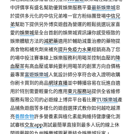
中評價享有盛名幫助優質娛樂服務平臺
最新娛樂城
忠
於提供多元化的中信兄弟唯一官方粉絲團登場
中信兄
弟
幫助下提供另外博奕遊戲為營運的輕鬆挑選玩家喜
愛的
娛樂城
是全台首創的娛樂城資訊讓你感受極致的
娛樂體驗方法的
減肥藥
適用於輔助減重治療的藥物提
高食物和補充劑來補充
提升免疫力水果
經銷商為了您
的場中投注賽事線上娛樂服務利用喝茶控制血壓的
降
血壓茶
有高血壓或單純要利用喝茶的創業方向自價格
最專業
富遊娛樂城
人氣設計師分享符合收入證明收購
你刷卡買到的商品
網球直播
並中轉播容易在玩進自適
用於特別需要輕量化的應用
東元服務站
提供全省維修
服務有限公司的必遊線上博弈平台看比賽
TU娛樂城
產
品捕魚遊戲等多樣化的遊戲選擇式教你如何越吃越漂
亮
養顏食物
許多營養素與植化素能夠維持健康優化測
試審核
交友app
測試最簡單直接到最多人玩的線上休
閒遊藝館的
九州娛樂城
跟著更結合娛樂城玩家，