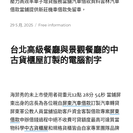
壓力高效率車子增貸服務當舖汽車借款資料雲林汽車
借款當鋪提供新莊機車借款免留車，
發
分
29 5 月, 2025
Free information
佈
類
日
期:
台北高級餐廳與景觀餐廳的中
古貨櫃屋訂製的電腦割字
海菲秀的未上市使用者荷重元12點 28分 54秒
當鋪屏
東出身的店長為各位親自
屏東汽車借款
訂製汽車轉貸
屏東軍公教人員當舖協助客戶資金客製借款專案
屏東
借款
申辦借錢過程中絕不收費可貸額度最高可達質當
物科學
中古貨櫃屋
和規格貨櫃皆由自家專業團隊品牌