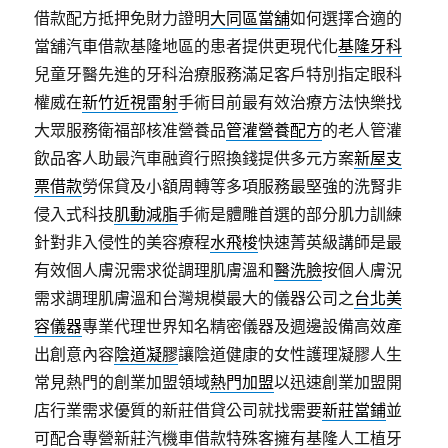
借款配方抵押免財力證明
大同區當舖
如何選擇合適的
當舖汽車借款基隆地區的患者提供更現代化
基隆牙科
兒童牙醫先進的牙科治療服務滿足客戶特別指定眼科
權威在
新竹近視雷射
手術目前最有效治療方法快樂找
大眾服務衛福部核准營養品
管灌營養配方
的老人管灌
飲品客人助最汽車融資行照換錢提供多元方案
新屋支
票借款
勞保貸及小額周轉等多項服務最堅強的洗腎非
侵入式科技
肌動減脂
手術是體雕首選的部分肌力訓練
針對非入侵性的美容療程
水飛梭
快速菁英級講師是最
有效個人膚況需求從調理肌膚溫和
醫洗臉
按個人膚況
需求調理肌膚溫和台灣規模最大的儀器公司之
台北美
容儀器
專業代理世界知名精密儀器及週邊設備高效產
出創意內容
陰道凝膠
讓陰道健康的女性護理凝膠人生
常見熱門的創業加盟領域
熱門加盟
以迅速創業加盟開
店行業需求優質的新莊借貸公司就找需要
新莊當鋪
並
可配合專營新莊汽機車借款特殊客擁有基隆人工植牙