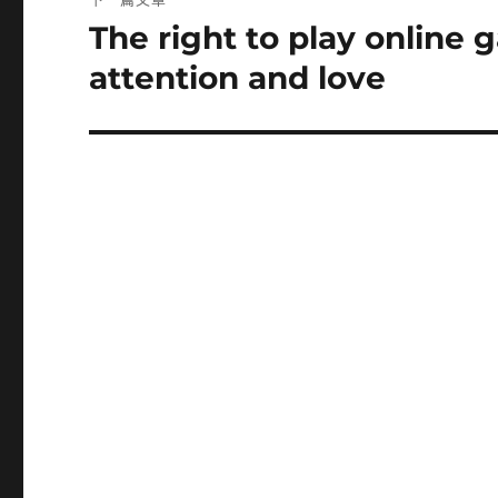
The right to play online
下
一
attention and love
篇
文
章: