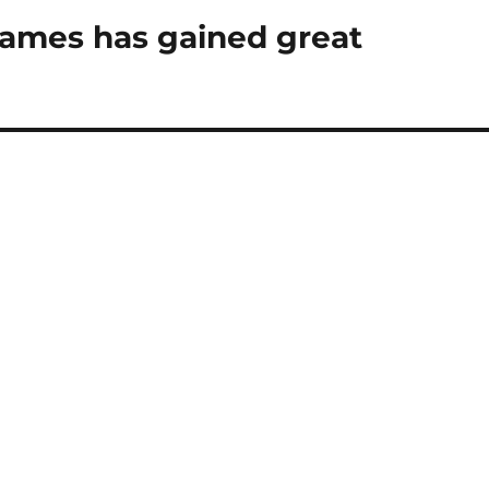
 games has gained great