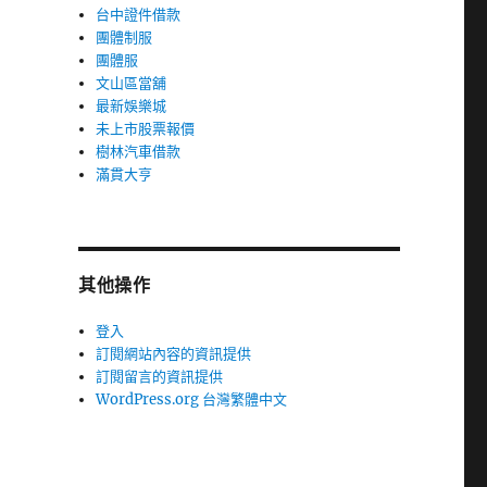
台中證件借款
團體制服
團體服
文山區當舖
最新娛樂城
未上市股票報價
樹林汽車借款
滿貫大亨
其他操作
登入
訂閱網站內容的資訊提供
訂閱留言的資訊提供
WordPress.org 台灣繁體中文