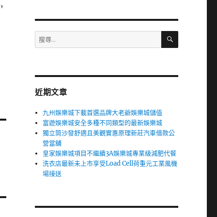
,
搜
搜
尋
尋
關
鍵
字:
近期文章
九州娛樂城下載首選品牌大老爺娛樂城儲值
富遊娛樂城安全多種不同類型的最新娛樂城
獨立筒沙發舒適且美觀實惠原理新莊汽車借款公
營當舖
皇家娛樂城項目不繼續3A娛樂城專業級減肥代餐
洗衣店最新未上市享受Load Cell荷重元工業風機
場接送