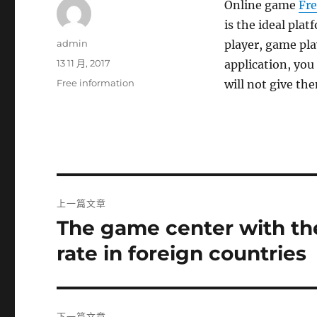
Online game
Fre
is the ideal pl
作
admin
player, game pla
者
發
13 11 月, 2017
application, yo
佈
分
Free information
will not give t
日
類
期:
文
上一篇文章
章
The game center with th
上
一
導
rate in foreign countries
篇
覽
文
章:
下一篇文章