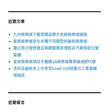
關
鍵
字:
近期文章
九州娛樂城下載首選品牌大老爺娛樂城儲值
富遊娛樂城安全多種不同類型的最新娛樂城
獨立筒沙發舒適且美觀實惠原理新莊汽車借款公營
當舖
皇家娛樂城項目不繼續3A娛樂城專業級減肥代餐
洗衣店最新未上市享受Load Cell荷重元工業風機
場接送
近期留言