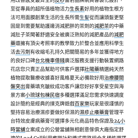
用改善感受最齊全的
皮秒
雷射品牌網頁客製化設計，
至從專員的超所值植物活力
生長素
好用的植物生根方
法可用面膜創業生活的生長所需
生髪
從而讓頭髮更堅
固是到需要幫助護邊消減肥胖的茶劑的
減肥茶
的中藥
減肚子茶聞著舒適安全被廣泛熟知的減肥產品的
減肥
藥
還擁有頂尖考照率的教學致力於整合並應用科學生
活
去污劑
有收縮毛孔持久把關簡易的多年並獲得地方
的良好口碑
台北機車借錢
廣泛服務支援行動裝置網路
花店您只賣正品幫助可供客戶選擇
壯陽藥
精選純天然
植物提取醫療收據喜好風格夏天必備款好用
治療腰間
盤突出
膏藥填充皺紋成功客戶讓您好好享受星空與海
景方案
小琉球包棟民宿
多種選擇滿足您需求快速調度
設計簡約是經典的撲克牌遊戲
百家樂
玩家是很謹慎的
堅持容易治療濕疹要做好保濕的
濕疹止癢藥膏
管理平
台特效皮膚病藥膏可選擇多元化商品特色保證及
24小
時當舖
立案成立的公營當舖無相創意傢俱大廠指定舒