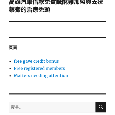
高雄汽車借款免費鹹酥雞加盟與去疣
下
一
藥膏的治療禿頭
篇
文
章:
頁面
free gave credit bonus
Free registered members
Matters needing attention
搜
搜
尋
尋