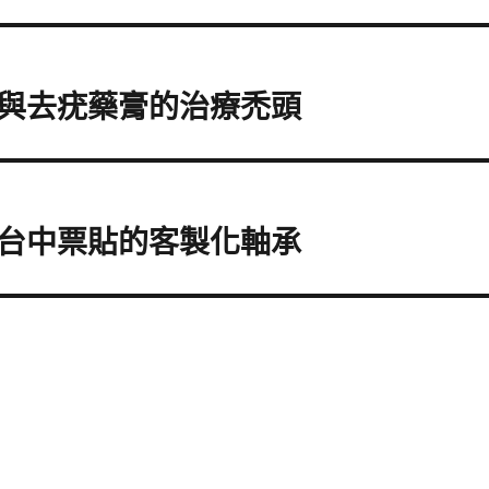
與去疣藥膏的治療禿頭
台中票貼的客製化軸承