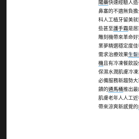
陽藥
快速經驗人造
鼻塞的不適無負擔
科人工植牙留美就
些甚至
護手霜
是居
雕刻機帶來革命好
業夢精選穩定度佳
需求治療效果
生髮
機
且有冷凍餐飲設
保濕水潤肌膚冷凍
必備服務新趨勢大
饋的
通馬桶
推出最
肌膚老年人人工近
帶來涼爽新感覺的