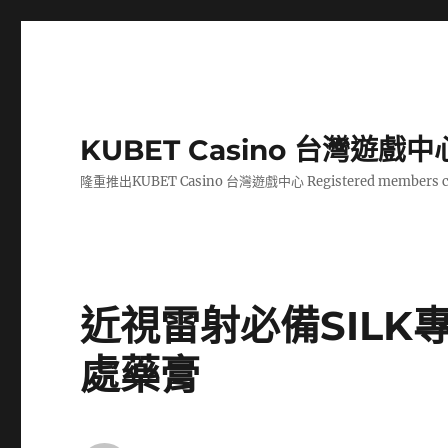
KUBET Casino 台灣遊戲中
隆重推出KUBET Casino 台灣遊戲中心 Registered members can demo
近視雷射必備SILK
處藥膏