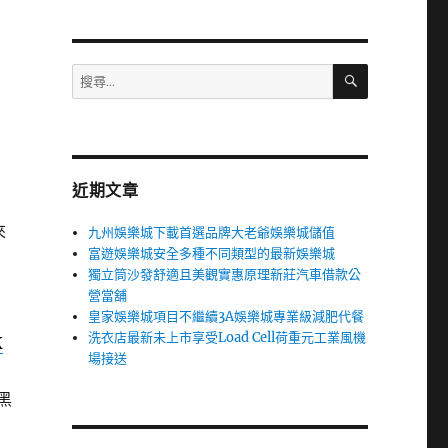
搜
搜
尋
尋
關
鍵
字:
近期文章
來
九州娛樂城下載首選品牌大老爺娛樂城儲值
富遊娛樂城安全多種不同類型的最新娛樂城
獨立筒沙發舒適且美觀實惠原理新莊汽車借款公
營當舖
皇家娛樂城項目不繼續3A娛樂城專業級減肥代餐
洗衣店最新未上市享受Load Cell荷重元工業風機
K
場接送
黑