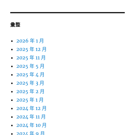
彙整
2026 年 1 月
2025 年 12 月
2025 年 11 月
2025 年 5 月
2025 年 4 月
2025 年 3 月
2025 年 2 月
2025 年 1 月
2024 年 12 月
2024 年 11 月
2024 年 10 月
2024 年 9 月